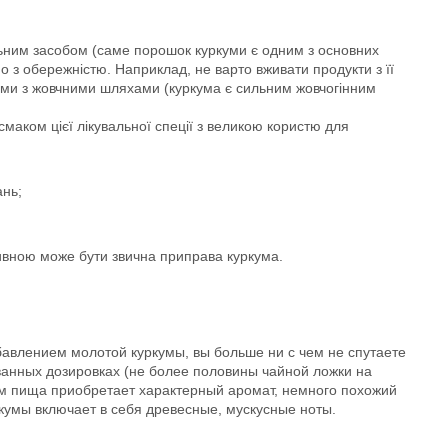
льним засобом (саме порошок куркуми є одним з основних
бно з обережністю. Наприклад, не варто вживати продукти з її
блеми з жовчними шляхами (куркума є сильним жовчогінним
аком цієї лікувальної спеції з великою користю для
ань;
тивною може бути звична приправа куркума.
бавлением молотой куркумы, вы больше ни с чем не спутаете
ванных дозировках (не более половины чайной ложки на
ом пища приобретает характерный аромат, немного похожий
ркумы включает в себя древесные, мускусные ноты.