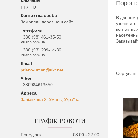
Порошо
ПРЯНО
В данном р
Замовляй через наш сайт
уточняйте
контактны
населенны
+380 (98) 461-35-50
Заказывай
Priano.com.ua
+380 (93) 299-14-36
Priano.com.ua
priano-uman@ukr.net
+380984613550
Залізнична 2, Умань, Україна
ГРАФІК РОБОТИ
Понеділок
08:00
22:00