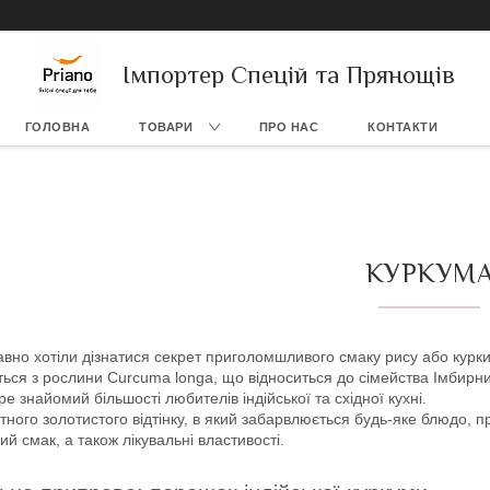
Імпортер Спецій та Прянощів
ГОЛОВНА
ТОВАРИ
ПРО НАС
КОНТАКТИ
КУРКУМ
вно хотіли дізнатися секрет приголомшливого смаку рису або курки 
ься з рослини Curcuma longa, що відноситься до сімейства Імбирни
ре знайомий більшості любителів індійської та східної кухні.
тного золотистого відтінку, в який забарвлюється будь-яке блюдо, 
ий смак, а також лікувальні властивості.