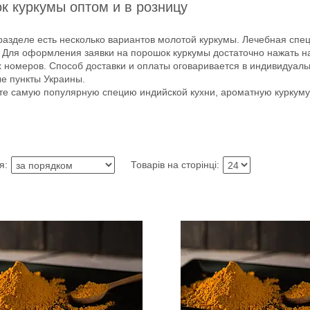
к куркумы оптом и в розницу
азделе есть несколько вариантов молотой куркумы. Лечебная специя
. Для оформления заявки на порошок куркумы достаточно нажать на
х номеров. Способ доставки и оплаты оговаривается в индивидуал
е пункты Украины.
те самую популярную специю индийской кухни, ароматную куркуму,