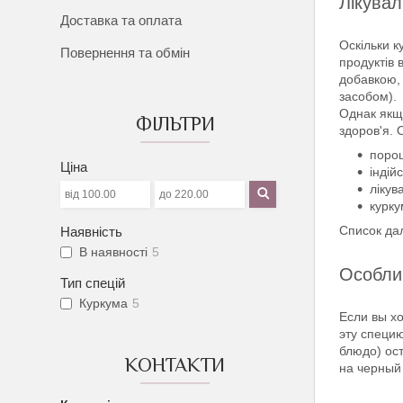
Лікувал
Доставка та оплата
Оскільки к
Повернення та обмін
продуктів 
добавкою, 
засобом).
Однак якщо
ФІЛЬТРИ
здоров'я. 
порош
Ціна
індій
лікув
курку
Список дал
Наявність
В наявності
5
Особлив
Тип спецій
Куркума
5
Если вы х
эту специ
блюдо) ос
КОНТАКТИ
на черный