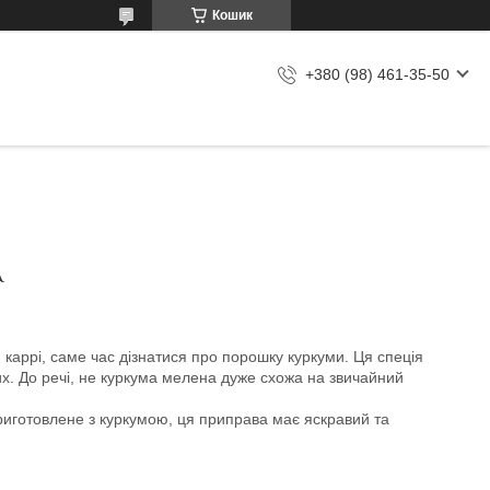
Кошик
+380 (98) 461-35-50
А
каррі, саме час дізнатися про порошку куркуми. Ця спеція
х. До речі, не куркума мелена дуже схожа на звичайний
приготовлене з куркумою, ця приправа має яскравий та