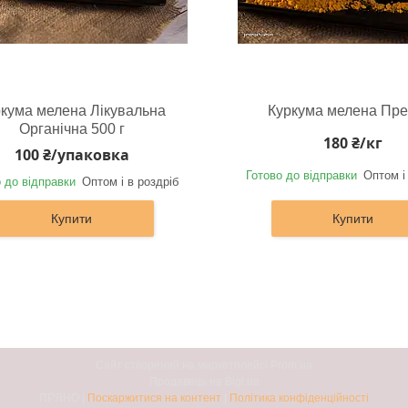
кума мелена Лікувальна
Куркума мелена Пре
Органічна 500 г
180 ₴/кг
100 ₴/упаковка
Готово до відправки
Оптом і
 до відправки
Оптом і в роздріб
Купити
Купити
Сайт створений на маркетплейсі
Prom.ua
Продавець на Bigl.ua
ПРЯНО |
Поскаржитися на контент
|
Політика конфіденційності