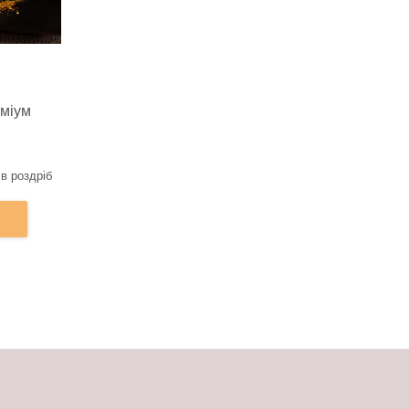
міум
 в роздріб