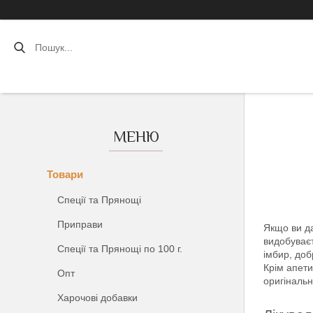
Товари
Спеції та Прянощі
Приправи
Якщо ви да
видобуваєт
Спеції та Прянощі по 100 г.
імбир, доб
Крім апети
Опт
оригінальн
Харочові добавки