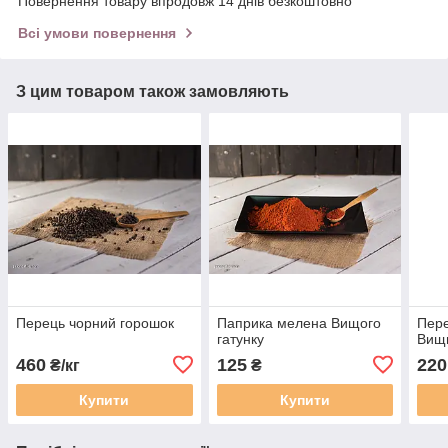
Повернення товару впродовж 14 днів безкоштовно
Всі умови повернення
З цим товаром також замовляють
Перець чорний горошок
Паприка мелена Вищого
Пер
гатунку
Вищи
460
125
220
₴/кг
₴
Купити
Купити