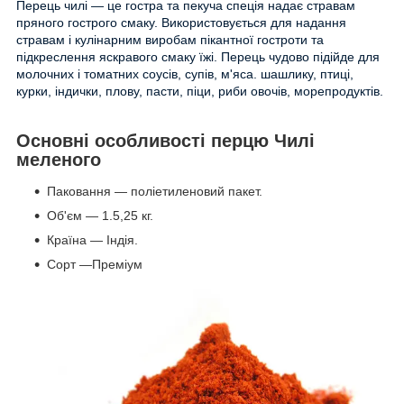
Перець чилі — це гостра та пекуча спеція
надає стравам
пряного гострого смаку
.
Використовується для надання
стравам і кулінарним виробам пікантної гостроти та
підкреслення яскравого смаку їжі.
Перець чудово підійде для
молочних і томатних соусів, супів, м'яса. шашлику, птиці,
курки, індички, плову, пасти, піци, риби овочів, морепродуктів.
Основні особливості перцю Чилі
меленого
Паковання — поліетиленовий пакет.
Об'єм — 1.5,25 кг.
Країна — Індія.
Сорт —Преміум