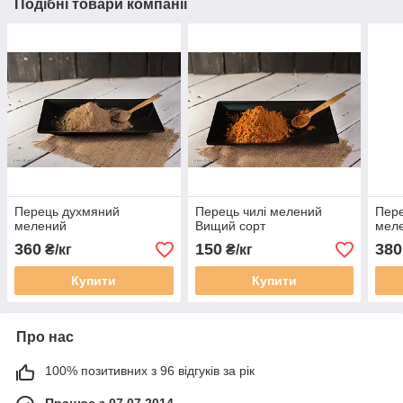
Подібні товари компанії
Перець духмяний
Перець чилі мелений
Пер
мелений
Вищий сорт
мел
360
150
380
₴/кг
₴/кг
Купити
Купити
Про нас
100% позитивних з 96 відгуків за рік