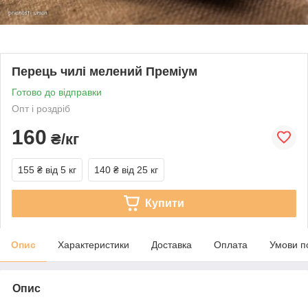
Перець чилі мелений Преміум
Готово до відправки
Опт і роздріб
160
₴/кг
155 ₴
від 5 кг
140 ₴
від 25 кг
Купити
Опис
Характеристики
Доставка
Оплата
Умови п
Опис