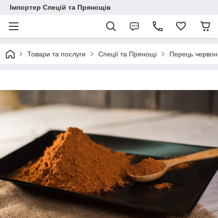
Імпортер Спецій та Прянощів
Товари та послуги
Спеції та Прянощі
Перець червон