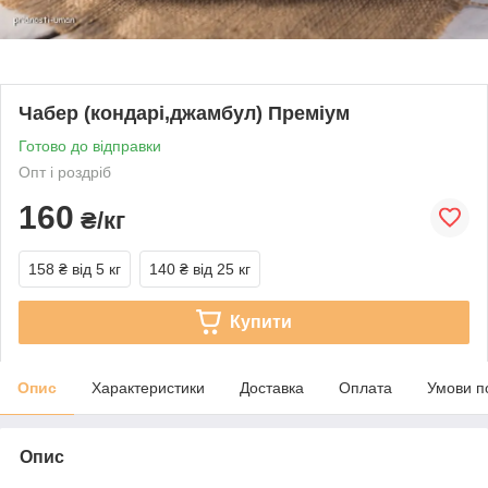
Чабер (кондарі,джамбул) Преміум
Готово до відправки
Опт і роздріб
160
₴/кг
158 ₴
від 5 кг
140 ₴
від 25 кг
Купити
Опис
Характеристики
Доставка
Оплата
Умови п
Опис