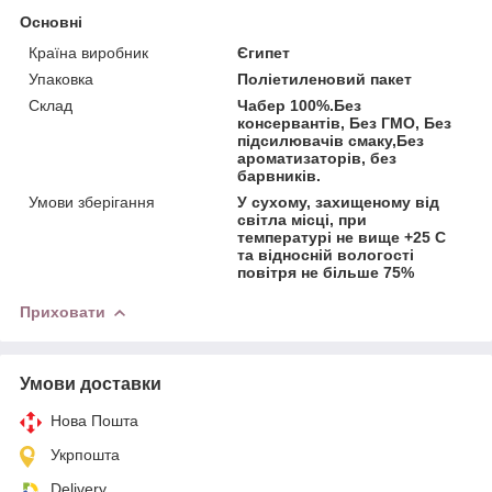
Основні
Країна виробник
Єгипет
Упаковка
Поліетиленовий пакет
Склад
Чабер 100%.Без
консервантів, Без ГМО, Без
підсилювачів смаку,Без
ароматизаторів, без
барвників.
Умови зберігання
У сухому, захищеному від
світла місці, при
температурі не вище +25 С
та відносній вологості
повітря не більше 75%
Приховати
Умови доставки
Нова Пошта
Укрпошта
Delivery