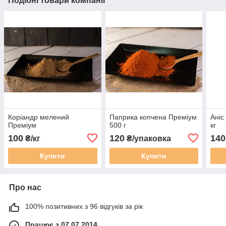
Подібні товари компанії
Коріандр мелений
Паприка копчена Преміум
Аніс
Преміум
500 г
кг
100
120
140
₴/кг
₴/упаковка
Купити
Купити
Про нас
100% позитивних з 96 відгуків за рік
Працює з 07.07.2014