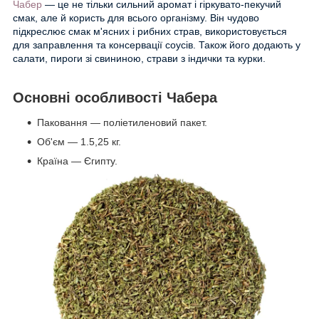
Чабер
— це не тільки сильний аромат і гіркувато-пекучий
смак, але й користь для всього організму. Він
чудово
підкреслює смак м'ясних і рибних страв, використовується
для заправлення та консервації соусів. Також його додають у
салати, пироги зі свининою, страви з індички та курки.
Основні особливості Чабера
Паковання — поліетиленовий пакет.
Об'єм — 1.5,25 кг.
Країна — Єгипту.