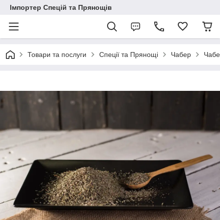
Імпортер Спецій та Прянощів
Товари та послуги
Спеції та Прянощі
Чабер
Чабе