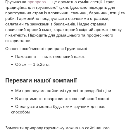
Грузинська
приправа
— це ароматна суміш спецій і трав,
традиційна для грузинської кухні. Ідеально підходить для
приготування страв із яловичини, свинини, баранини, птиці та
риби. Гармонійно поєднується з овочевими стравами,
салатами та закусками з баклажанів. Надає стравам
насичений пряний смак, характерний східний аромат і легку
пікантність. Підходить для домашнього та професійного
використання.
Основні особливості приправи Грузинської
Паковання — поліетиленовий пакет.
Об'єм — 1.5,25 кг.
Переваги нашої компанії
Ми пропонуємо найнижчі гуртові та роздрібні ціни.
В асортименті товари винятково найвищої якості.
Оплачувати можна будь-яким зручним для вас
способом
Замовити приправу грузинську можна на сайті нашого