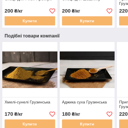
Груз
200
200
220
₴/кг
₴/кг
Купити
Купити
Подібні товари компанії
Хмелі-сунелі Грузинська
Аджика суха Грузинська
Прип
Груз
170
180
220
₴/кг
₴/кг
Купити
Купити