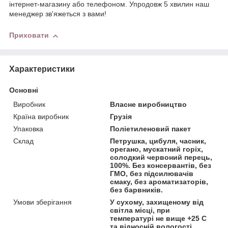
інтернет-магазину або телефоном. Упродовж 5 хвилин наш
менеджер зв'яжеться з вами!
Приховати
Характеристики
Основні
Виробник
Власне виробництво
Країна виробник
Грузія
Упаковка
Поліетиленовий пакет
Склад
Петрушка, цибуля, часник,
орегано, мускатний горіх,
солодкий червоний перець,
100%. Без консервантів, без
ГМО, без підсилювачів
смаку, без ароматизаторів,
без барвників.
Умови зберігання
У сухому, захищеному від
світла місці, при
температурі не вище +25 С
та відносній вологості