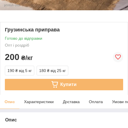
Грузинська приправа
Готово до відправки
Опт і роздріб
200
₴/кг
190 ₴
від 5 кг
180 ₴
від 25 кг
Купити
Опис
Характеристики
Доставка
Оплата
Умови п
Опис