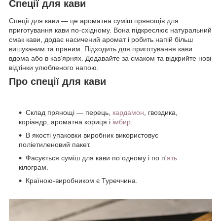
Спеції для кави
Спеції для кави — це ароматна суміш прянощів для
приготування кави по-східному. Вона підкреслює натуральний
смак кави, додає насичений аромат і робить напій більш
вишуканим та пряним. Підходить для приготування кави
вдома або в кав’ярнях. Додавайте за смаком та відкрийте нові
відтінки улюбленого напою.
Про спеції для кави
Склад прянощі — перець,
кардамон
, гвоздика,
коріандр, ароматна кориця і
імбир
.
В якості упаковки виробник використовує
поліетиленовий пакет.
Фасується суміш для кави по одному і по п'
ять
кілограм.
Країною-виробником є Туреччина.