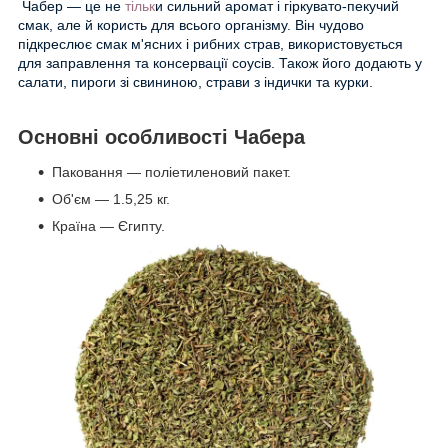
Чабер — це не
тільк
и сильний аромат і гіркувато-пекучий
смак, але й користь для всього організму. Він
чудово
підкреслює смак м'ясних і рибних страв, використовується
для заправлення та консервації соусів. Також його додають у
салати, пироги зі свининою, страви з індички та курки.
Основні особливості Чабера
Паковання — поліетиленовий пакет.
Об'єм — 1.5,25 кг.
Країна — Єгипту.