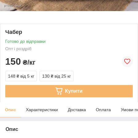
Чабер
Готово до відправки
Опт і роздріб
150
₴/кг
148 ₴
від 5 кг
130 ₴
від 25 кг
Купити
Опис
Характеристики
Доставка
Оплата
Умови п
Опис