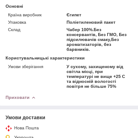
Основні
Країна виробник
Єгипет
Упаковка
Поліетиленовий пакет
Склад
Чабер 100%.Без
консервантів, Без ГМО, Без
підсилювачів смаку,Без
ароматизаторів, без
барвників.
Користувальницькі характеристики
Умови зберігання
У сухому, захищеному від
світла місці, при
температурі не вище +25 С
та відносній вологості
повітря не більше 75%
Приховати
Умови доставки
Нова Пошта
Укрпошта