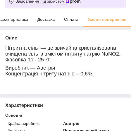
Замовлення під захистом
арактеристики
Доставка
Оплата
Умови повернення
Опис
Нітритна сіль — це звичайна кристалізована
очищена сіль із вмістом нітриту натрію NaNO2.
Фасовка по - 25 кг.
Виробник — Австрія
Концентрація нітриту натрію – 0,6%.
Характеристики
Основні
Країна виробник
Австрія
Упаковка
Поліетиленовий пакет