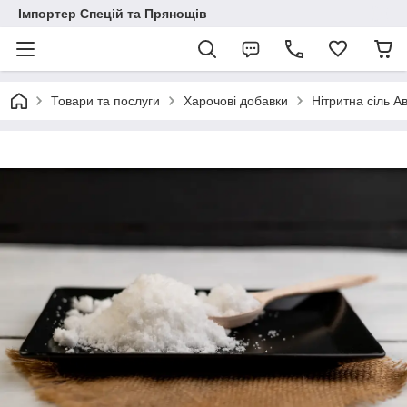
Імпортер Спецій та Прянощів
Товари та послуги
Харочові добавки
Нітритна сіль А